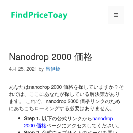
コ
ン
メ
テ
ン
ツ
ニ
へ
ス
ュ
キ
Nanodrop 2000 価格
ッ
プ
4月 25, 2021
by
昌伊橋
ー
あなたはnanodrop 2000 価格を探していますか？そ
れでは、ここにあなたが探している解決策があり
ます。 これで、nanodrop 2000 価格リンクのため
にあちこちローミングする必要はありません。
以下の公式リンクから
nanodrop
Step 1.
2000 価格
ページにアクセスしてください。
公式ウェブサイトのページを開い
Step 2.