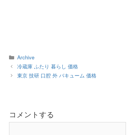
カ
Archive
テ
投
冷蔵庫 ふたり 暮らし 価格
ゴ
稿
東京 技研 口腔 外 バキューム 価格
リ
ナ
ー
ビ
ゲ
ー
シ
コメントする
ョ
コ
ン
メ