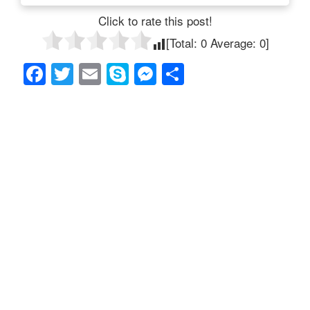
Click to rate this post!
[Total:
0
Average:
0
]
F
T
E
S
M
共
a
wi
m
ky
e
有
c
tt
ail
p
ss
e
er
e
e
b
n
o
g
o
er
k