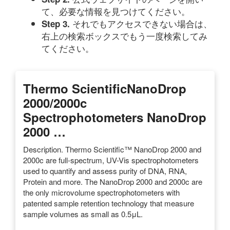
て、必要な情報を見つけてください。
それでもアクセスできない場合は、
Step 3.
右上の検索ボックスでもう一度検索してみ
てください。
Thermo ScientificNanoDrop
2000/2000c
Spectrophotometers NanoDrop
2000 …
Description. Thermo Scientific™ NanoDrop 2000 and
2000c are full-spectrum, UV-Vis spectrophotometers
used to quantify and assess purity of DNA, RNA,
Protein and more. The NanoDrop 2000 and 2000c are
the only microvolume spectrophotometers with
patented sample retention technology that measure
sample volumes as small as 0.5μL.