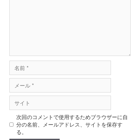
ン
ト
名
前
メ
ー
ル
サ
イ
ト
次回のコメントで使用するためブラウザーに自
分の名前、メールアドレス、サイトを保存す
る。