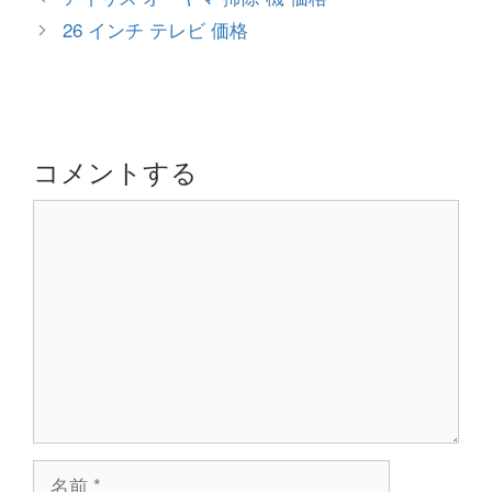
ゴ
稿
26 インチ テレビ 価格
リ
ナ
ー
ビ
ゲ
ー
シ
コメントする
ョ
コ
ン
メ
ン
ト
名