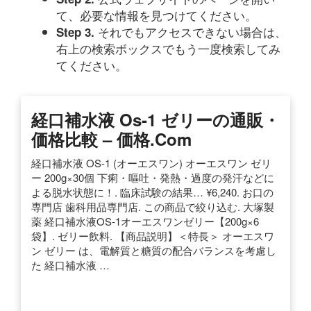
て、必要な情報を見つけてください。
それでもアクセスできない場合は、
Step 3.
右上の検索ボックスでもう一度検索してみ
てください。
経口補水液 Os-1 ゼリーの通販・
価格比較 – 価格.com
経口補水液 OS-1 (オーエスワン) オーエスワン ゼリ
ー 200g×30個 下痢・嘔吐・発熱・過度の発汗などに
よる脱水状態に！. 臨床試験の結果… ¥6,240. お口の
専門店 歯科用品専門店. この商品で絞り込む. 大塚製
薬 経口補水液OS-1オーエスワンゼリー【200g×6
袋】. ゼリー飲料. 【商品説明】＜特長＞ オーエスワ
ン ゼリー は、電解質と糖質の配合バランスを考慮し
た 経口補水液 …