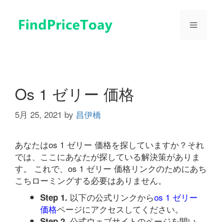
コ
ン
メ
テ
ン
ツ
ニ
へ
ス
ュ
キ
Os 1 ゼリー 価格
ッ
プ
5月 25, 2021
by
昌伊橋
ー
あなたはos 1 ゼリー 価格を探していますか？それ
では、ここにあなたが探している解決策がありま
す。 これで、os 1 ゼリー 価格リンクのためにあち
こちローミングする必要はありません。
以下の公式リンクから
os 1 ゼリー
Step 1.
価格
ページにアクセスしてください。
公式ウェブサイトのページを開い
Step 2.