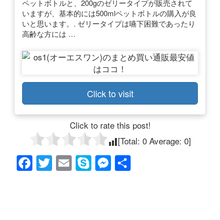
ペットボトルと、200gのゼリータイプが販売されて
いますが、基本的には500mlペットボトルの購入が良
いと思います。. ゼリータイプは嚥下困難であったり
高齢な方には …
Click to visit
Click to rate this post!
[Total:
0
Average:
0
]
F
T
E
S
M
共
a
wi
m
ky
e
有
c
tt
ail
p
ss
e
er
e
e