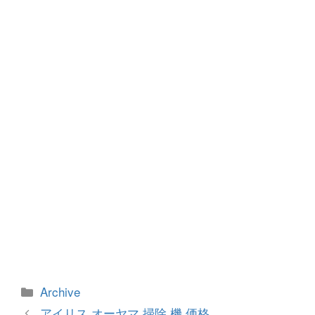
b
n
o
g
o
er
k
カ
Archive
テ
投
アイリス オーヤマ 掃除 機 価格