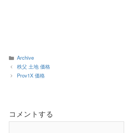
カ
Archive
テ
投
秩父 土地 価格
ゴ
稿
Prov1X 価格
リ
ナ
ー
ビ
ゲ
ー
シ
コメントする
ョ
コ
ン
メ