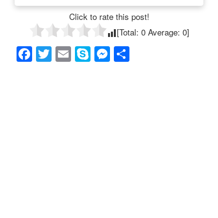
Click to rate this post!
[Total:
0
Average:
0
]
F
T
E
S
M
共
a
wi
m
ky
e
有
c
tt
ail
p
ss
e
er
e
e
b
n
o
g
o
er
k