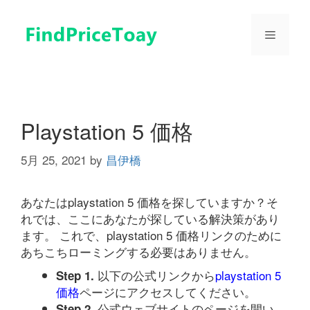
コ
ン
メ
テ
ン
ツ
ニ
へ
ス
ュ
キ
Playstation 5 価格
ッ
プ
5月 25, 2021
by
昌伊橋
ー
あなたはplaystation 5 価格を探していますか？そ
れでは、ここにあなたが探している解決策があり
ます。 これで、playstation 5 価格リンクのために
あちこちローミングする必要はありません。
以下の公式リンクから
playstation 5
Step 1.
価格
ページにアクセスしてください。
公式ウェブサイトのページを開い
Step 2.