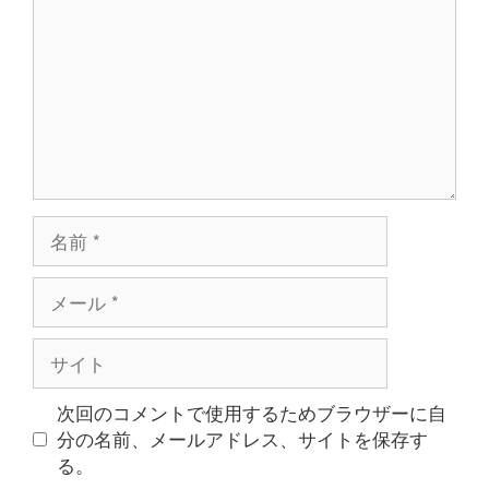
ン
ト
名
前
メ
ー
ル
サ
イ
ト
次回のコメントで使用するためブラウザーに自
分の名前、メールアドレス、サイトを保存す
る。