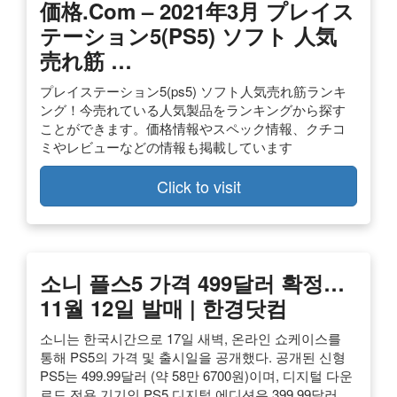
価格.com – 2021年3月 プレイス
テーション5(PS5) ソフト 人気
売れ筋 …
プレイステーション5(ps5) ソフト人気売れ筋ランキ
ング！今売れている人気製品をランキングから探す
ことができます。価格情報やスペック情報、クチコ
ミやレビューなどの情報も掲載しています
Click to visit
소니 플스5 가격 499달러 확정…
11월 12일 발매 | 한경닷컴
소니는 한국시간으로 17일 새벽, 온라인 쇼케이스를
통해 PS5의 가격 및 출시일을 공개했다. 공개된 신형
PS5는 499.99달러 (약 58만 6700원)이며, 디지털 다운
로드 전용 기기인 PS5 디지털 에디션은 399.99달러