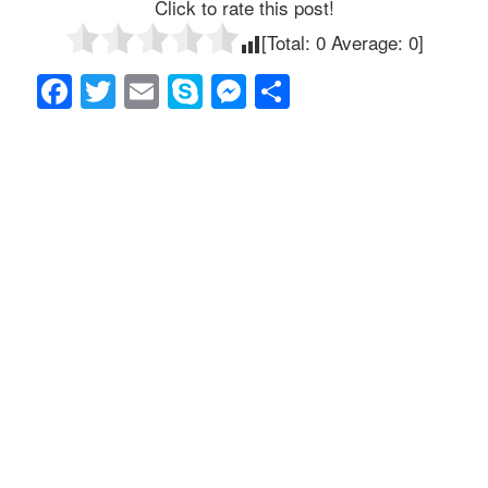
Click to rate this post!
[Total:
0
Average:
0
]
F
T
E
S
M
共
a
wi
m
ky
e
有
c
tt
ail
p
ss
e
er
e
e
b
n
o
g
o
er
k