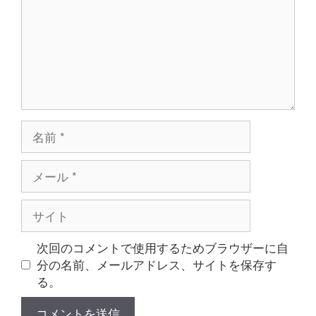
ト
名
前
メ
ー
ル
サ
イ
ト
次回のコメントで使用するためブラウザーに自
分の名前、メールアドレス、サイトを保存す
る。