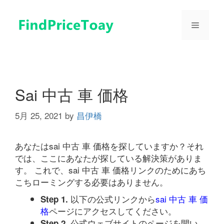
コ
ン
メ
テ
ン
ツ
ニ
へ
ス
ュ
キ
Sai 中古 車 価格
ッ
プ
5月 25, 2021
by
昌伊橋
ー
あなたはsai 中古 車 価格を探していますか？それ
では、ここにあなたが探している解決策がありま
す。 これで、sai 中古 車 価格リンクのためにあち
こちローミングする必要はありません。
以下の公式リンクから
sai 中古 車 価
Step 1.
格
ページにアクセスしてください。
公式ウェブサイトのページを開い
Step 2.