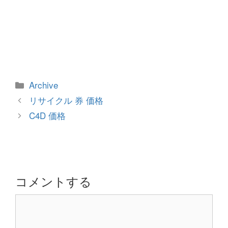
カ
Archive
テ
投
リサイクル 券 価格
ゴ
稿
C4D 価格
リ
ナ
ー
ビ
ゲ
ー
シ
コメントする
ョ
コ
ン
メ
ン