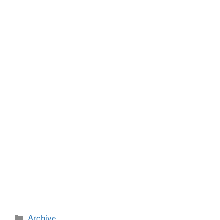
e
er
e
e
b
n
o
g
o
er
k
カ
Archive