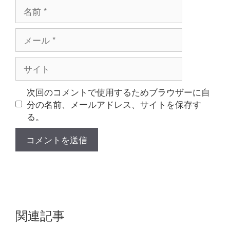
名
前
メ
ー
ル
サ
イ
ト
次回のコメントで使用するためブラウザーに自
分の名前、メールアドレス、サイトを保存す
る。
関連記事