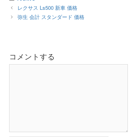
テ
投
レクサス Ls500 新車 価格
ゴ
稿
弥生 会計 スタンダード 価格
リ
ナ
ー
ビ
ゲ
ー
シ
コメントする
ョ
コ
ン
メ
ン
ト