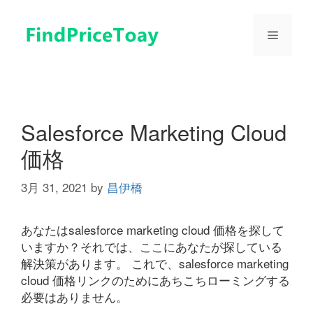
コ
ン
メ
テ
ン
ツ
ニ
へ
ス
ュ
キ
Salesforce Marketing Cloud
ッ
価格
プ
ー
3月 31, 2021
by
昌伊橋
あなたはsalesforce marketing cloud 価格を探して
いますか？それでは、ここにあなたが探している
解決策があります。 これで、salesforce marketing
cloud 価格リンクのためにあちこちローミングする
必要はありません。