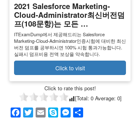
2021 Salesforce Marketing-
Cloud-Administrator최신버전덤
프(108문항)는 모든 …
ITExamDump에서 제공해드리는 Salesforce
Marketing-Cloud-Administrator인증시험에 대비한 최신
버전 덤프를 공부하시면 100% 시험 통과가능합니다.
실패시 덤프비용 전액 보상을 약속합니다.
Click to visit
Click to rate this post!
[Total:
0
Average:
0
]
F
T
E
S
M
共
a
wi
m
ky
e
有
c
tt
ail
p
ss