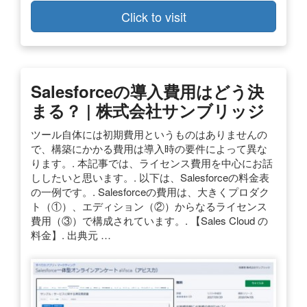
Click to visit
Salesforceの導入費用はどう決
まる？ | 株式会社サンブリッジ
ツール自体には初期費用というものはありませんの
で、構築にかかる費用は導入時の要件によって異な
ります。. 本記事では、ライセンス費用を中心にお話
ししたいと思います。. 以下は、Salesforceの料金表
の一例です。. Salesforceの費用は、大きくプロダク
ト（①）、エディション（②）からなるライセンス
費用（③）で構成されています。. 【Sales Cloud の
料金】. 出典元 …