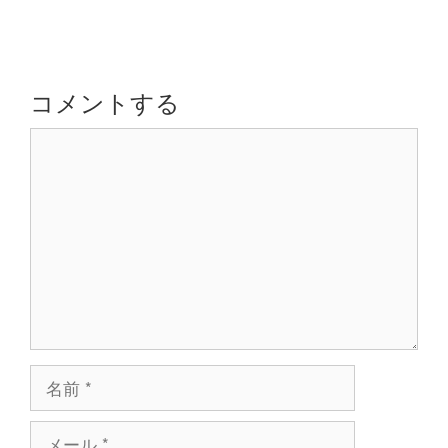
ー
ビ
ゲ
ー
シ
コメントする
ョ
コ
ン
メ
ン
ト
名
前
メ