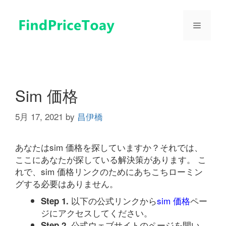
コ
ン
メ
テ
ン
ツ
ニ
へ
ス
ュ
キ
Sim 価格
ッ
プ
5月 17, 2021
by
昌伊橋
ー
あなたはsim 価格を探していますか？それでは、
ここにあなたが探している解決策があります。 こ
れで、sim 価格リンクのためにあちこちローミン
グする必要はありません。
以下の公式リンクから
sim 価格
ペー
Step 1.
ジにアクセスしてください。
公式ウェブサイトのページを開い
Step 2.