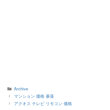
o
er
k
カ
Archive
テ
投
マンション 価格 暴落
ゴ
稿
アクオス テレビ リモコン 価格
リ
ナ