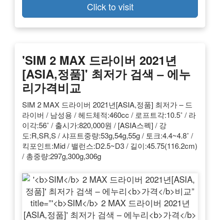
Click to visit
'
SIM
2 MAX 드라이버 2021년
[ASIA,정품]' 최저가 검색 – 에누
리
가격
비교
SIM 2 MAX 드라이버 2021년[ASIA,정품] 최저가 – 드
라이버 / 남성용 / 헤드체적:460cc / 로프트각:10.5˚ / 라
이각:56˚ / 출시가:820,000원 / [ASIA스펙] / 강
도:R,SR,S / 샤프트중량:53g,54g,55g / 토크:4.4~4.8˚ /
킥포인트:Mid / 밸런스:D2.5~D3 / 길이:45.75(116.2cm)
/ 총중량:297g,300g,306g