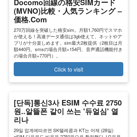
Docomo回線の格安SIMカード
(MVNO)比較・人気ランキング –
価格.com
270万回線を突破した格安sim。月額1,760円でスマホ
が使える！高速データ通信は3gb使えて、ネットやア
プリが十分楽しめます。sim最大2枚提供（2枚目は月
額440円。smsの場合月額+154円、音声通話機能付き
の場合月額+770円）。
Click to visit
[단독]통신3사 ESIM 수수료 2750
원..알뜰폰 같이 쓰는 '듀얼심' 열
리나
29일 업계에따르면 SK텔레콤과 KT는 어제 (28일)
eSIM 다운로드 비용을 2750원으로 확정했다. LG유플