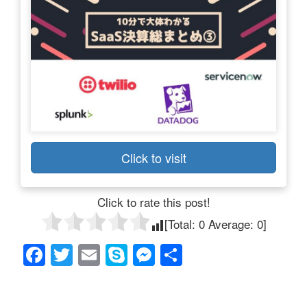
Click to visit
Click to rate this post!
[Total:
0
Average:
0
]
F
T
E
S
M
共
a
wi
m
ky
e
有
c
tt
ail
p
ss