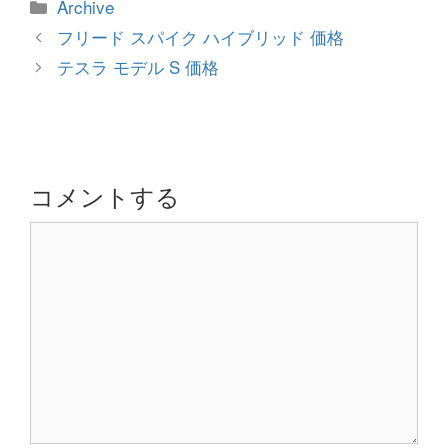
カ
Archive
テ
投
フリード スパイク ハイブリッド 価格
ゴ
稿
テスラ モデル S 価格
リ
ナ
ー
ビ
ゲ
ー
シ
コメントする
ョ
コ
ン
メ
ン
ト