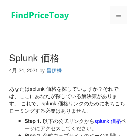
コ
ン
メ
テ
ン
ツ
ニ
へ
ス
ュ
キ
Splunk 価格
ッ
プ
4月 24, 2021
by
昌伊橋
ー
あなたはsplunk 価格を探していますか？それで
は、ここにあなたが探している解決策がありま
す。 これで、splunk 価格リンクのためにあちこち
ローミングする必要はありません。
以下の公式リンクから
splunk 価格
ペ
Step 1.
ージにアクセスしてください。
公式ウェブサイトのページを開い
Step 2.