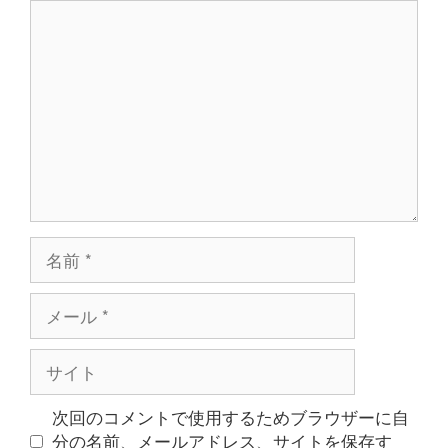
コ
メ
ン
ト
名
前
メ
ー
ル
サ
イ
ト
次回のコメントで使用するためブラウザーに自
分の名前、メールアドレス、サイトを保存す