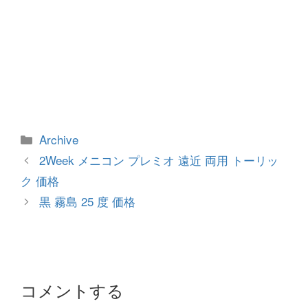
カ
Archive
テ
投
2Week メニコン プレミオ 遠近 両用 トーリッ
ゴ
稿
ク 価格
リ
ナ
黒 霧島 25 度 価格
ー
ビ
ゲ
ー
シ
ョ
コメントする
ン