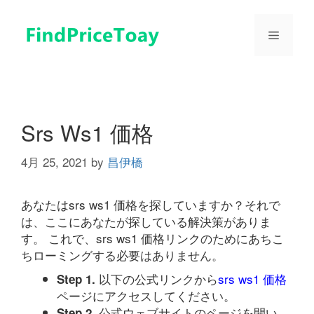
コ
ン
メ
テ
ン
ツ
ニ
へ
ス
ュ
キ
Srs Ws1 価格
ッ
プ
4月 25, 2021
by
昌伊橋
ー
あなたはsrs ws1 価格を探していますか？それで
は、ここにあなたが探している解決策がありま
す。 これで、srs ws1 価格リンクのためにあちこ
ちローミングする必要はありません。
以下の公式リンクから
srs ws1 価格
Step 1.
ページにアクセスしてください。
公式ウェブサイトのページを開い
Step 2.