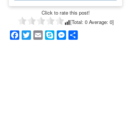
Click to rate this post!
[Total:
0
Average:
0
]
F
T
E
S
M
共
a
wi
m
ky
e
有
c
tt
ail
p
ss
e
er
e
e
b
n
o
g
o
er
k