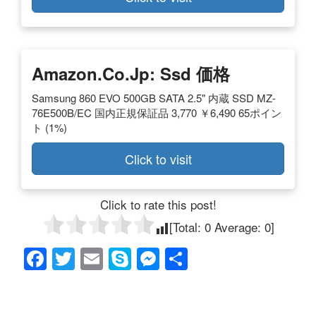
Amazon.co.jp: Ssd 価格
Samsung 860 EVO 500GB SATA 2.5" 内蔵 SSD MZ-
76E500B/EC 国内正規保証品 3,770 ￥6,490 65ポイン
ト (1%)
Click to visit
Click to rate this post!
[Total:
0
Average:
0
]
F
T
E
S
M
共
a
wi
m
ky
e
有
c
tt
ail
p
ss