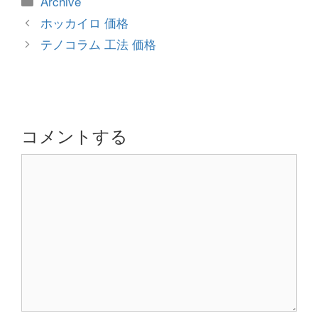
Archive
テ
投
ホッカイロ 価格
ゴ
稿
テノコラム 工法 価格
リ
ナ
ー
ビ
ゲ
ー
シ
コメントする
ョ
コ
ン
メ
ン
ト