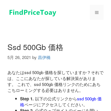
コ
ン
メ
テ
ン
ツ
ニ
へ
ス
ュ
キ
Ssd 500Gb 価格
ッ
プ
5月 26, 2021
by
昌伊橋
ー
あなたはssd 500gb 価格を探していますか？それで
は、ここにあなたが探している解決策がありま
す。 これで、ssd 500gb 価格リンクのためにあち
こちローミングする必要はありません。
以下の公式リンクから
ssd 500gb 価
Step 1.
格
ページにアクセスしてください。
公式ウェブサイトのページを開い
Step 2.