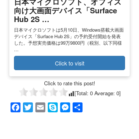
日本マイクロソフト、オフィス
向け大画面デバイス「Surface
Hub 2S …
日本マイクロソフトは5月10日、Windows搭載大画面
デバイス「Surface Hub 2S」の予約受付開始を発表
した。予想実売価格は99万9800円（税別、以下同様
…
Click to visit
Click to rate this post!
[Total:
0
Average:
0
]
F
T
E
S
M
共
a
wi
m
ky
e
有
c
tt
ail
p
ss
e
er
e
e