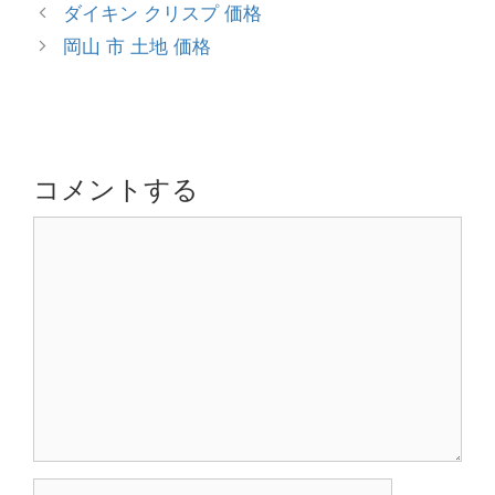
テ
投
ダイキン クリスプ 価格
ゴ
稿
岡山 市 土地 価格
リ
ナ
ー
ビ
ゲ
ー
シ
コメントする
ョ
コ
ン
メ
ン
ト
名