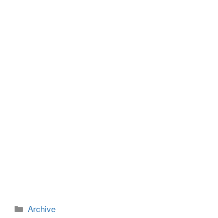
b
n
o
g
o
er
k
カ
Archive