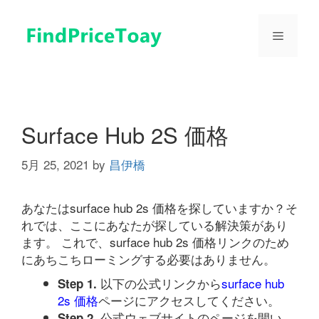
コ
ン
メ
テ
ン
ツ
ニ
へ
ス
ュ
キ
Surface Hub 2S 価格
ッ
プ
5月 25, 2021
by
昌伊橋
ー
あなたはsurface hub 2s 価格を探していますか？そ
れでは、ここにあなたが探している解決策があり
ます。 これで、surface hub 2s 価格リンクのため
にあちこちローミングする必要はありません。
以下の公式リンクから
surface hub
Step 1.
2s 価格
ページにアクセスしてください。
公式ウェブサイトのページを開い
Step 2.