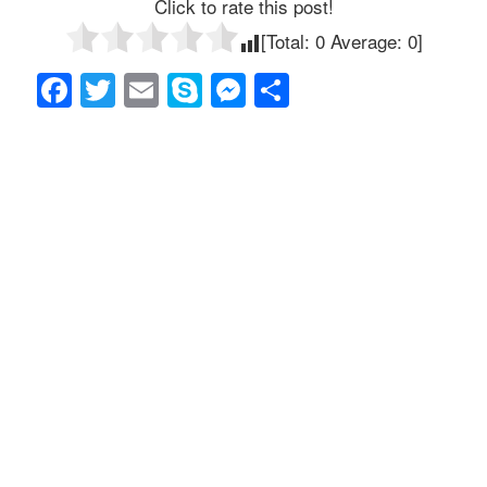
Click to rate this post!
[Total:
0
Average:
0
]
F
T
E
S
M
共
a
wi
m
ky
e
有
c
tt
ail
p
ss
e
er
e
e
b
n
o
g
o
er
k