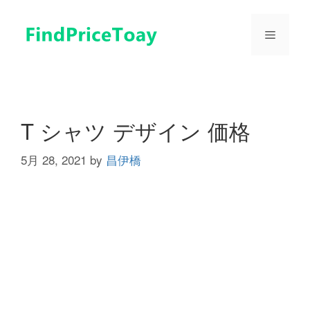
コ
ン
メ
テ
ン
ツ
ニ
へ
ス
ュ
キ
T シャツ デザイン 価格
ッ
プ
5月 28, 2021
by
昌伊橋
ー