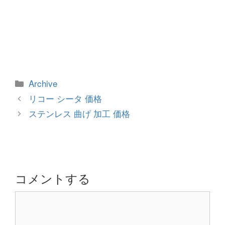
カ
Archive
テ
投
リコー シータ 価格
ゴ
稿
ステンレス 曲げ 加工 価格
リ
ナ
ー
ビ
ゲ
ー
シ
コメントする
ョ
コ
ン
メ
ン