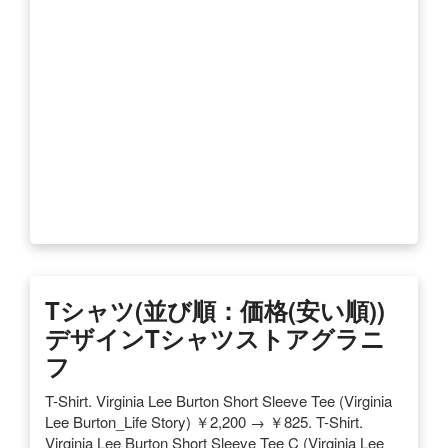
Tシャツ(並び順：価格(安い順))
デザインTシャツストアグラニ
フ
T-Shirt. Virginia Lee Burton Short Sleeve Tee (Virginia
Lee Burton_Life Story) ￥2,200 → ￥825. T-Shirt.
Virginia Lee Burton Short Sleeve Tee C (Virginia Lee