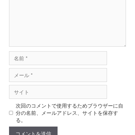
ト
名
前
メ
ー
ル
サ
イ
ト
次回のコメントで使用するためブラウザーに自
分の名前、メールアドレス、サイトを保存す
る。