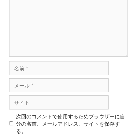
ン
ト
名
前
メ
ー
ル
サ
イ
ト
次回のコメントで使用するためブラウザーに自
分の名前、メールアドレス、サイトを保存す
る。