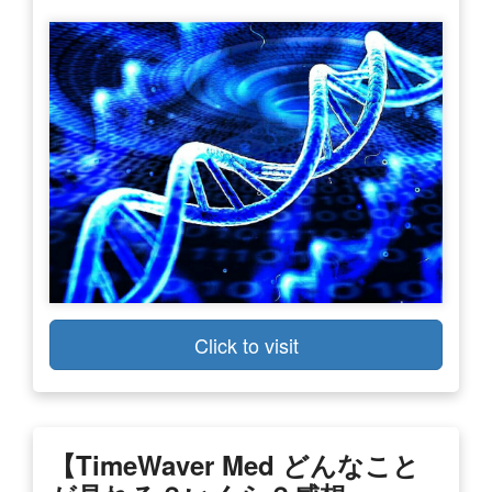
Click to visit
【TimeWaver Med どんなこと