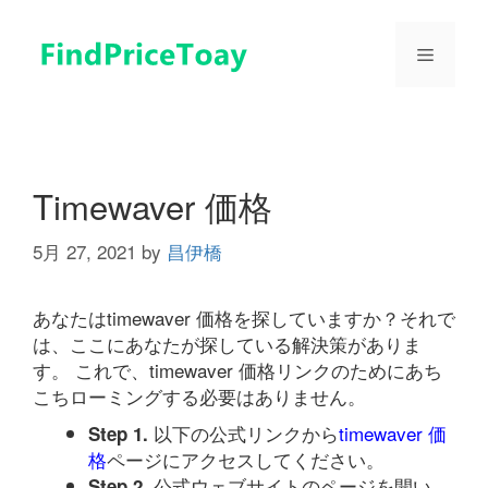
コ
ン
メ
テ
ン
ツ
ニ
へ
ス
ュ
キ
Timewaver 価格
ッ
プ
5月 27, 2021
by
昌伊橋
ー
あなたはtimewaver 価格を探していますか？それで
は、ここにあなたが探している解決策がありま
す。 これで、timewaver 価格リンクのためにあち
こちローミングする必要はありません。
以下の公式リンクから
timewaver 価
Step 1.
格
ページにアクセスしてください。
公式ウェブサイトのページを開い
Step 2.