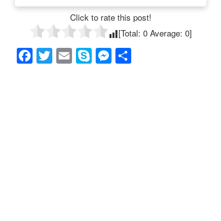
Click to rate this post!
[Total:
0
Average:
0
]
F
T
E
S
M
共
a
wi
m
ky
e
有
c
tt
ail
p
ss
e
er
e
e
b
n
o
g
o
er
k