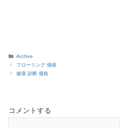
カ
Archive
テ
投
フローリング 価格
ゴ
稿
健康 診断 価格
リ
ナ
ー
ビ
ゲ
ー
シ
コメントする
ョ
コ
ン
メ