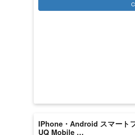
C
IPhone・Android ス
UQ Mobile …