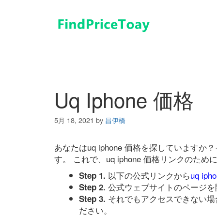
コ
ン
テ
ン
ツ
へ
ス
キ
Uq Iphone 価格
ッ
プ
5月 18, 2021
by
昌伊橋
あなたはuq iphone 価格を探していま
す。 これで、uq iphone 価格リンク
以下の公式リンクから
uq ip
Step 1.
公式ウェブサイトのページを
Step 2.
それでもアクセスできない場
Step 3.
ださい。