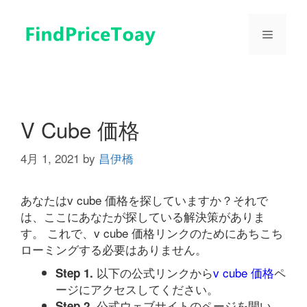
コ
ン
メ
テ
ン
ツ
ニ
へ
ス
ュ
キ
V Cube 価格
ッ
プ
4月 1, 2021
by
昌伊橋
ー
あなたはv cube 価格を探していますか？それで
は、ここにあなたが探している解決策がありま
す。 これで、v cube 価格リンクのためにあちこち
ローミングする必要はありません。
以下の公式リンクから
v cube 価格
ペ
Step 1.
ージにアクセスしてください。
公式ウェブサイトのページを開い
Step 2.