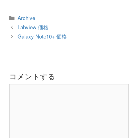
カ
Archive
テ
投
Labview 価格
ゴ
稿
Galaxy Note10+ 価格
リ
ナ
ー
ビ
ゲ
ー
シ
コメントする
ョ
コ
ン
メ
ン
ト