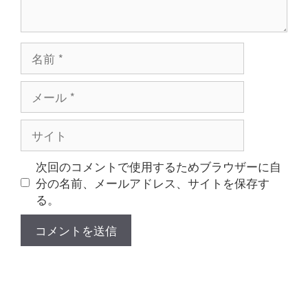
名
前
メ
ー
ル
サ
イ
ト
次回のコメントで使用するためブラウザーに自
分の名前、メールアドレス、サイトを保存す
る。