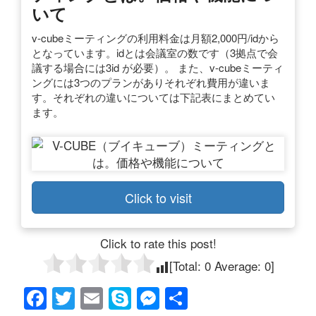
いて
v-cubeミーティングの利用料金は月額2,000円/idから
となっています。idとは会議室の数です（3拠点で会
議する場合には3id が必要）。 また、v-cubeミーティ
ングには3つのプランがありそれぞれ費用が違いま
す。それぞれの違いについては下記表にまとめてい
ます。
Click to visit
Click to rate this post!
[Total:
0
Average:
0
]
F
T
E
S
M
共