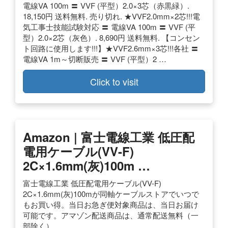
電線VA 100m 〓 VVF (平型）2.0×3芯（赤黒緑）.
18,150円 送料無料. 売り切れ. ★VVF2.0mm×2芯!!!電
気工事士技能試験対応 〓 電線VA 100m 〓 VVF (平
型）2.0×2芯（灰色）. 8,690円 送料無料. 【コンセン
ト回路に使用します!!!】★VVF2.6mm×3芯!!!各社 〓
電線VA 1m～切断販売 〓 VVF (平型）2 …
Click to visit
Amazon | 富士電線工業 低圧配
電用ケーブル(VV-F)
2C×1.6mm(灰)100m …
富士電線工業 低圧配電用ケーブル(VV-F)
2C×1.6mm(灰)100mが同軸ケーブルストアでいつで
もお買い得。当日お急ぎ便対象商品は、当日お届け
可能です。アマゾン配送商品は、通常配送無料（一
部除く）。