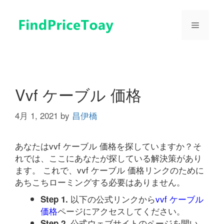
コ
ン
メ
テ
ン
ツ
ニ
へ
ス
ュ
キ
Vvf ケーブル 価格
ッ
プ
4月 1, 2021
by
昌伊橋
ー
あなたはvvf ケーブル 価格を探していますか？そ
れでは、ここにあなたが探している解決策があり
ます。 これで、vvf ケーブル 価格リンクのために
あちこちローミングする必要はありません。
以下の公式リンクから
vvf ケーブル
Step 1.
価格
ページにアクセスしてください。
公式ウェブサイトのページを開い
Step 2.