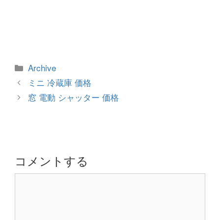
カ
Archive
テ
投
ミニ 冷蔵庫 価格
ゴ
稿
窓 電動 シャッター 価格
リ
ナ
ー
ビ
ゲ
ー
シ
コメントする
ョ
コ
ン
メ
ン
ト