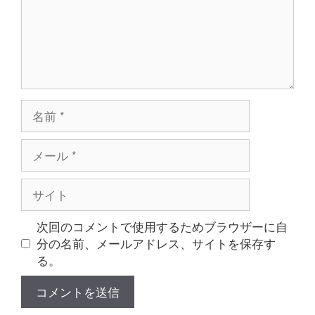
名
前
メ
ー
ル
サ
イ
ト
次回のコメントで使用するためブラウザーに自
分の名前、メールアドレス、サイトを保存す
る。