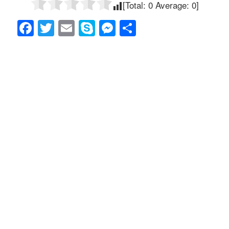
[Total:
0
Average:
0
]
F
T
E
S
M
共
a
wi
m
ky
e
有
c
tt
ail
p
ss
e
er
e
e
b
n
o
g
o
er
k