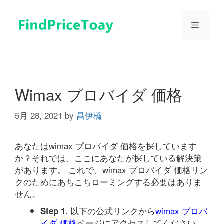
コ
ン
メ
テ
ン
ツ
ニ
へ
ス
ュ
キ
Wimax プロバイダ 価格
ッ
プ
5月 28, 2021
by
昌伊橋
ー
あなたはwimax プロバイダ 価格を探しています
か？それでは、ここにあなたが探している解決策
があります。 これで、wimax プロバイダ 価格リン
クのためにあちこちローミングする必要はありま
せん。
以下の公式リンクから
wimax プロバ
Step 1.
イダ 価格
ページにアクセスしてください。