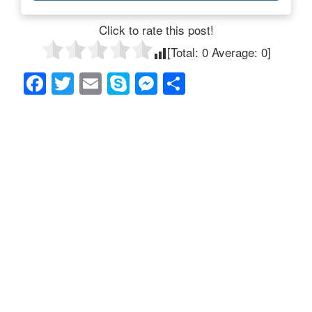
Click to rate this post!
[Total:
0
Average:
0
]
F
T
E
S
M
共
a
wi
m
ky
e
有
c
tt
ail
p
ss
e
er
e
e
b
n
o
g
o
er
k