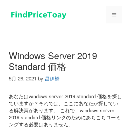
コ
ン
メ
テ
ン
ツ
ニ
へ
ス
ュ
キ
Windows Server 2019
ッ
Standard 価格
プ
ー
5月 26, 2021
by
昌伊橋
あなたはwindows server 2019 standard 価格を探し
ていますか？それでは、ここにあなたが探してい
る解決策があります。 これで、windows server
2019 standard 価格リンクのためにあちこちローミ
ングする必要はありません。