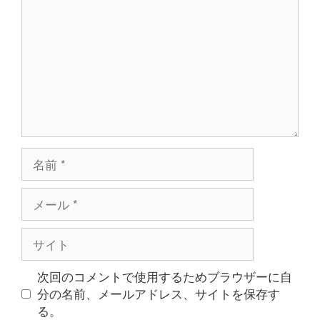
メ
ン
ト
名
前
メ
ー
ル
サ
イ
ト
次回のコメントで使用するためブラウザーに自
分の名前、メールアドレス、サイトを保存す
る。