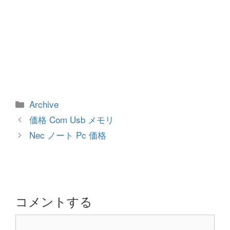
カ
Archive
テ
投
価格 Com Usb メモリ
ゴ
稿
Nec ノート Pc 価格
リ
ナ
ー
ビ
ゲ
ー
シ
コメントする
ョ
コ
ン