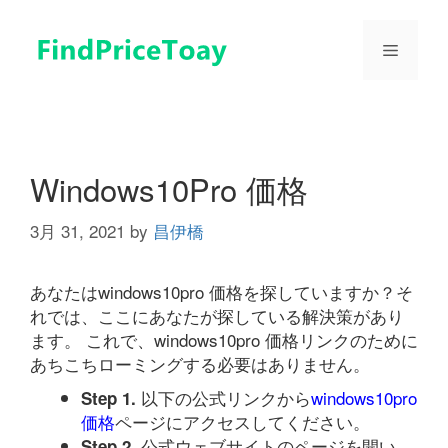
コ
ン
メ
テ
ン
ツ
ニ
へ
ス
ュ
キ
Windows10Pro 価格
ッ
プ
3月 31, 2021
by
昌伊橋
ー
あなたはwindows10pro 価格を探していますか？そ
れでは、ここにあなたが探している解決策があり
ます。 これで、windows10pro 価格リンクのために
あちこちローミングする必要はありません。
以下の公式リンクから
windows10pro
Step 1.
価格
ページにアクセスしてください。
公式ウェブサイトのページを開い
Step 2.