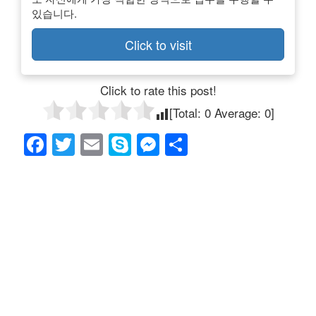
있습니다.
Click to visit
Click to rate this post!
[Total:
0
Average:
0
]
F
T
E
S
M
共
a
wi
m
ky
e
有
c
tt
ail
p
ss
e
er
e
e
b
n
o
g
o
er
k