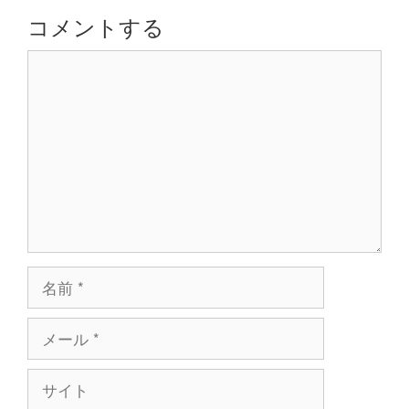
シ
コメントする
ョ
コ
ン
メ
ン
ト
名
前
メ
ー
ル
サ
イ