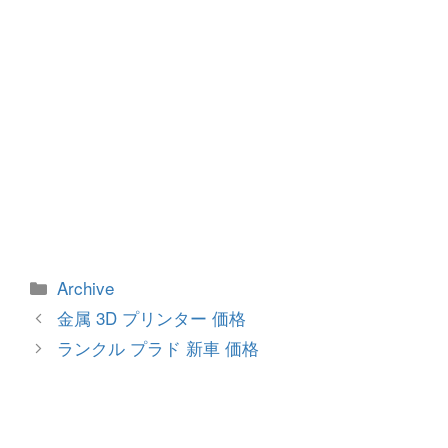
カ
Archive
テ
投
金属 3D プリンター 価格
ゴ
稿
ランクル プラド 新車 価格
リ
ナ
ー
ビ
ゲ
ー