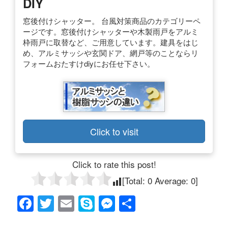
DIY
窓後付けシャッター。 台風対策商品のカテゴリーペ
ージです。窓後付けシャッターや木製雨戸をアルミ
枠雨戸に取替など、ご用意しています。建具をはじ
め、アルミサッシや玄関ドア、網戸等のことならリ
フォームおたすけdiyにお任せ下さい。
Click to visit
Click to rate this post!
[Total:
0
Average:
0
]
F
T
E
S
M
共
a
wi
m
ky
e
有