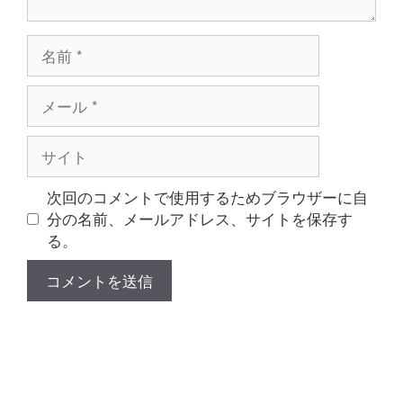
名
前
メ
ー
ル
サ
イ
ト
次回のコメントで使用するためブラウザーに自
分の名前、メールアドレス、サイトを保存す
る。