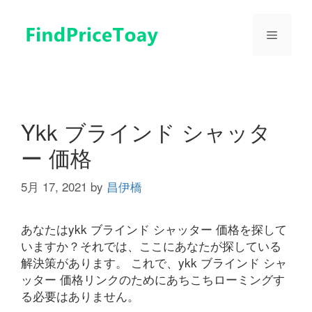
コ
ン
メ
テ
ン
ツ
ニ
へ
ス
ュ
キ
Ykk ブラインド シャッタ
ッ
ー 価格
プ
ー
5月 17, 2021
by
昌伊橋
あなたはykk ブラインド シャッター 価格を探して
いますか？それでは、ここにあなたが探している
解決策があります。 これで、ykk ブラインド シャ
ッター 価格リンクのためにあちこちローミングす
る必要はありません。