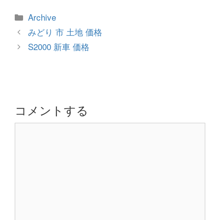
カ
Archive
テ
投
みどり 市 土地 価格
ゴ
稿
S2000 新車 価格
リ
ナ
ー
ビ
ゲ
ー
シ
コメントする
ョ
コ
ン
メ
ン
ト